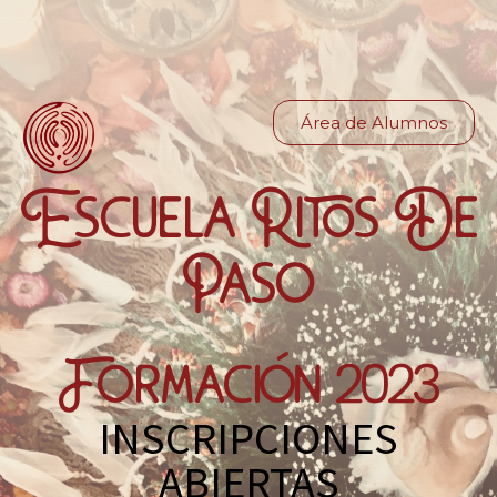
Área de Alumnos
Escuela Ritos De
Paso
Formación 2023
INSCRIPCIONES
ABIERTAS