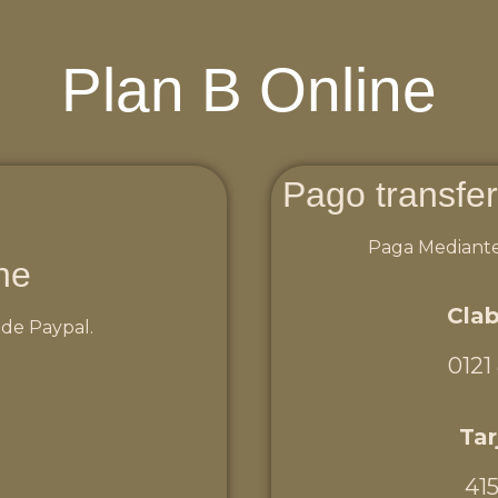
Plan B Online
Pago transfer
Paga Mediante
ne
Clab
 de Paypal.
0121
Tar
415